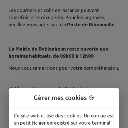
Les courriers et colis en instance peuvent
toutefois être récupérés. Pour les urgences,
veuillez vous adresser à la
Poste de Ribeauvillé
La Mairie de Beblenheim reste ouverte aux
horaires habituels, de 09h00 à 12h00
Nous vous remercions pour votre compréhension.
Publié par Commune de Beblenheim
Gérer mes cookies 🍪
PLUS D'INFORMATIONS
Ce site web utilise des cookies. Un cookie est
https://localiser.laposte.fr/haut-rhin/ribeauville/ribeauville-682690
un petit fichier enregistré sur votre terminal