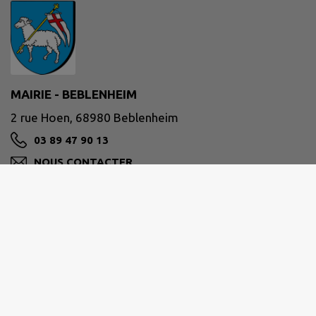
MAIRIE - BEBLENHEIM
2 rue Hoen, 68980 Beblenheim
03 89 47 90 13
NOUS CONTACTER
M'Y RENDRE
www.beblenheim.fr/