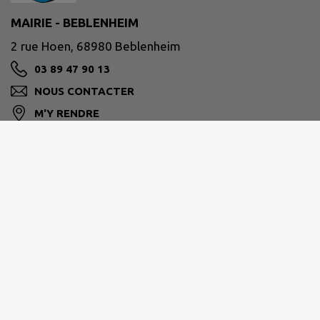
MAIRIE - BEBLENHEIM
2 rue Hoen, 68980 Beblenheim
03 89 47 90 13
NOUS CONTACTER
M'Y RENDRE
www.beblenheim.fr/
PAYS DE RIBEAUVILLÉ