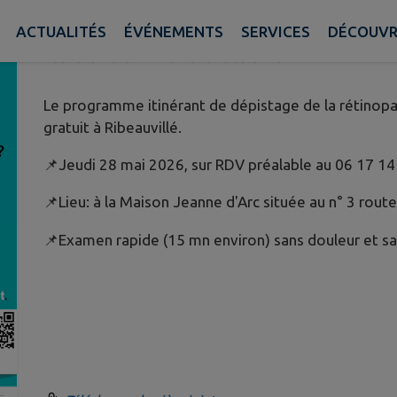
2026
ACTUALITÉS
ÉVÉNEMENTS
SERVICES
DÉCOUVR
Publié le mardi 19 mai 2026 - Beblenheim
Le programme itinérant de dépistage de la rétinop
gratuit à Ribeauvillé.
📌Jeudi 28 mai 2026, sur RDV préalable au 06 17 14
📌Lieu: à la Maison Jeanne d'Arc située au n° 3 rou
📌Examen rapide (15 mn environ) sans douleur et sa