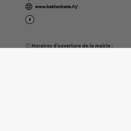
www.beblenheim.fr/
🕘
Horaires d’ouverture de la mairie :
Du lundi au vendredi de 9 h à 12 h.
N’oubliez pas !
Vous pouvez également vous tenir informé
sur smartphone en téléchargeant
l’application mobile IntraMuros.
Site réalisé par
IntraMuros SAS
|
Mentions légales
|
CGU