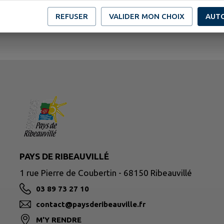
REFUSER
VALIDER MON CHOIX
AUT
PAYS DE RIBEAUVILLÉ
1 rue Pierre de Coubertin - 68150 Ribeauvillé
03 89 73 27 10
contact@paysderibeauville.fr
M'Y RENDRE