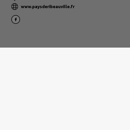
www.paysderibeauville.fr
|
Politique de confidentialité
|
Accessibilité : partielleme