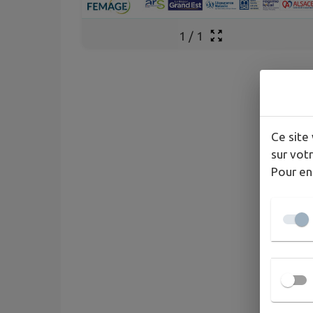
1
/
1
Ce site 
sur votr
Pour en