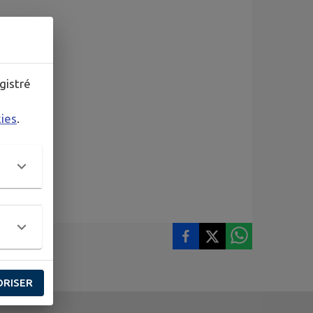
gistré
kies
.
ORISER