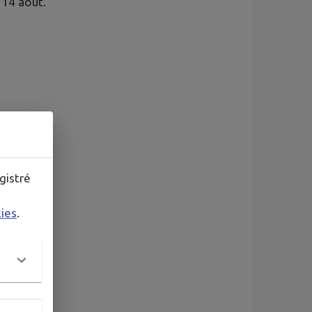
 14 août.
gistré
kies
.