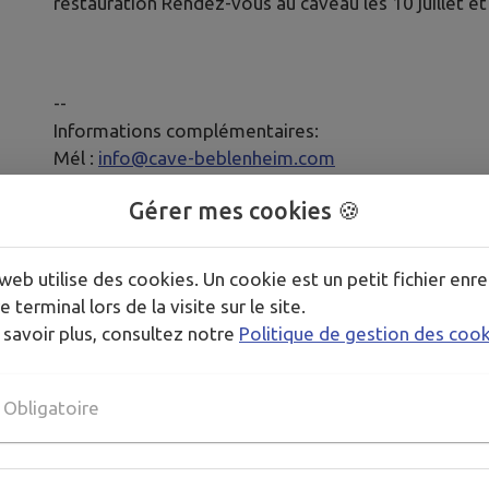
restauration Rendez-vous au caveau les 10 juillet et
--
Informations complémentaires:
Mél :
info@cave-beblenheim.com
Gérer mes cookies 🍪
Publié par Cave de Beblenheim
web utilise des cookies. Un cookie est un petit fichier enre
e terminal lors de la visite sur le site.
 savoir plus, consultez notre
Politique de gestion des coo
Obligatoire