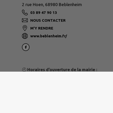
2 rue Hoen, 68980 Beblenheim
03 89 47 90 13
NOUS CONTACTER
M'Y RENDRE
www.beblenheim.fr/
🕘
Horaires d’ouverture de la mairie :
Du lundi au vendredi de 9 h à 12 h.
N’oubliez pas !
Vous pouvez également vous tenir informé
sur smartphone en téléchargeant
l’application mobile IntraMuros.