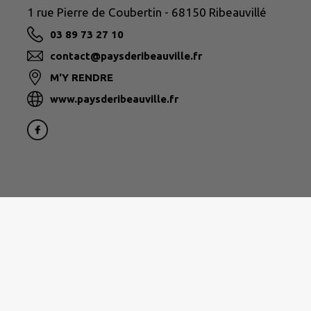
1 rue Pierre de Coubertin - 68150 Ribeauvillé
03 89 73 27 10
contact@paysderibeauville.fr
M'Y RENDRE
www.paysderibeauville.fr