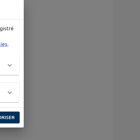
gistré
kies
.
ORISER