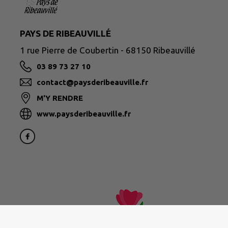
PAYS DE RIBEAUVILLÉ
1 rue Pierre de Coubertin - 68150 Ribeauvillé
03 89 73 27 10
contact@paysderibeauville.fr
M'Y RENDRE
www.paysderibeauville.fr