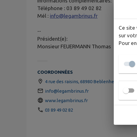
Informations complémentaires:
Téléphone : 03 89 49 02 82
Mél :
info@legambrinus.fr
Ce site 
--
sur votr
Président(e):
Pour en
Monsieur FEUERMANN Thomas
COORDONNÉES
4 rue des raisins, 68980 Beblenheim
info@legambrinus.fr
www.legambrinus.fr
03 89 49 02 82