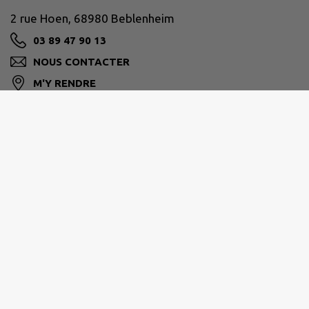
2 rue Hoen, 68980 Beblenheim
03 89 47 90 13
NOUS CONTACTER
M'Y RENDRE
www.beblenheim.fr/
PAYS DE RIBEAUVILLÉ
1 rue Pierre de Coubertin - 68150 Ribeauvillé