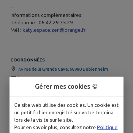
—
Informations complémentaires:
Téléphone : 06 42 29 35 29
Mél :
katy.espace.zen@orange.fr
COORDONNÉES
7A rue de la Grande Cave, 68980 Beblenheim
katy.espace.zen@orange.fr
Gérer mes cookies 🍪
www.espace-zen.net
06 42 29 35 29
Ce site web utilise des cookies. Un cookie est
un petit fichier enregistré sur votre terminal
lors de la visite sur le site.
Pour en savoir plus, consultez notre
Politique