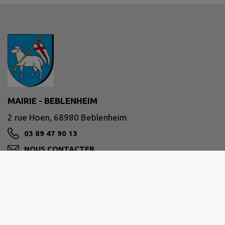
MAIRIE - BEBLENHEIM
2 rue Hoen, 68980 Beblenheim
03 89 47 90 13
NOUS CONTACTER
M'Y RENDRE
www.beblenheim.fr/