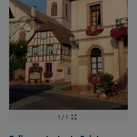
1
/
1