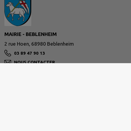
MAIRIE - BEBLENHEIM
2 rue Hoen, 68980 Beblenheim
03 89 47 90 13
NOUS CONTACTER
M'Y RENDRE
www.beblenheim.fr/