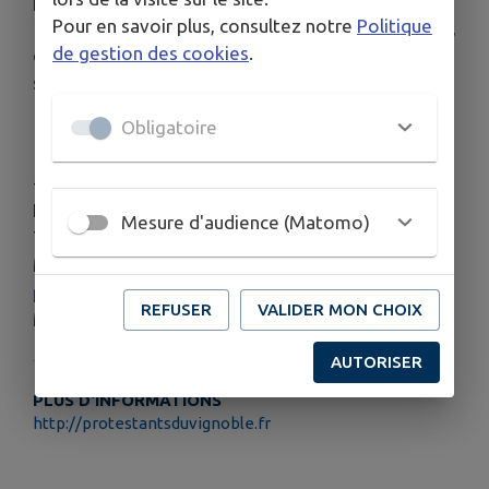
pierres tombales de notables, datant du 15e au
Pour en savoir plus, consultez notre
Politique
18e siècle, ornent le mur. Sur l’une d’elles, à droite,
de gestion des cookies
.
on distingue un sablier, fréquemment utilisé pour
symboliser le temps qui passe et se renouvelle.
Obligatoire
--
Informations complémentaires:
Mesure d'audience (Matomo)
Téléphone : 07 86 44 04 28
Mél :
paroisseprotestante.beblenheim@gmail.com
REFUSER
VALIDER MON CHOIX
Mél :
jeanmat.thallinger@gmail.com
AUTORISER
PLUS D'INFORMATIONS
http://protestantsduvignoble.fr