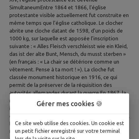
SimultaneumEntre 1864 et 1866, l’église
protestante visible actuellement fut construite en
même temps que l’église catholique. Le clocher
abrite une cloche datant de 1598, d’un poids de
1000 kg, sur laquelle est apposée l’inscription
suivante : « Alles Fleisch verschleisst wie ein Kleid,
das ist der alte Bunt, Mensch, du musst sterben »
(en français : « La chair se détériore comme un
vêtement. Pense à ta mort ! »). La cloche fut
classée monument historique en 1916, ce qui
permit de la préserver de la réquisition des
autorités allemandes durant la guerre.En 1867, la
maison Stiehr-Mockers de Seltz fabriqua et
Gérer mes cookies 🍪
installa l’orgue dans l’église Saint-Sébastien. Le
dessin du buffet est insolite, la montre est en zinc,
Ce site web utilise des cookies. Un cookie est
la console en fenêtre présente une excellente
un petit fichier enregistré sur votre terminal
traction mécanique.A l’arrière de l’église : 9
lors de la visite sur le site.