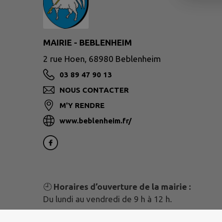
MAIRIE - BEBLENHEIM
2 rue Hoen, 68980 Beblenheim
03 89 47 90 13
NOUS CONTACTER
M'Y RENDRE
www.beblenheim.fr/
🕘
Horaires d’ouverture de la mairie :
Du lundi au vendredi de 9 h à 12 h.
N’oubliez pas !