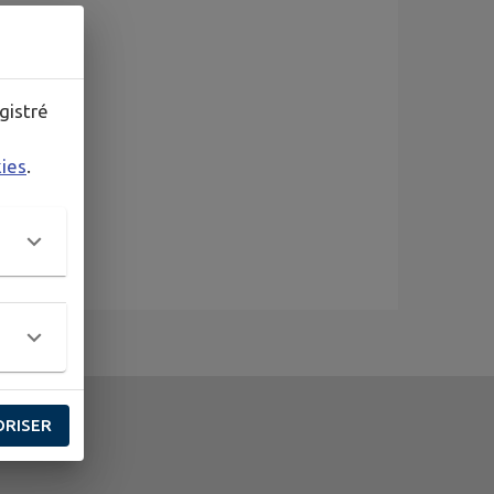
gistré
kies
.
ORISER