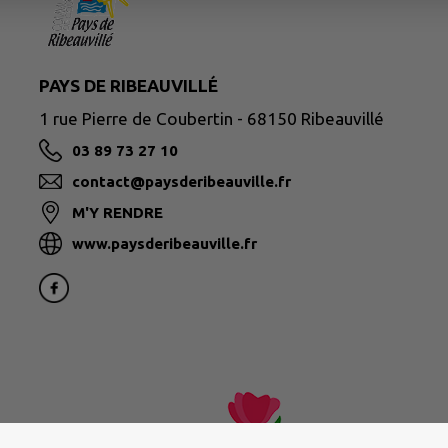
PAYS DE RIBEAUVILLÉ
1 rue Pierre de Coubertin - 68150 Ribeauvillé
03 89 73 27 10
contact@paysderibeauville.fr
M'Y RENDRE
www.paysderibeauville.fr