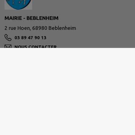
MAIRIE - BEBLENHEIM
2 rue Hoen, 68980 Beblenheim
03 89 47 90 13
NOUS CONTACTER
M'Y RENDRE
www.beblenheim.fr/