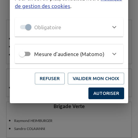
de gestion des cookies
.
Associations foncières
Obligatoire
Antoine KLEIM
Serge BIRCKEL
Mesure d'audience (Matomo)
Christine FLEITH
Bibliothèque
REFUSER
VALIDER MON CHOIX
Clarisse SEIB
AUTORISER
Brigade Verte
Raymond HEIMBURGER
Sandro COLAIANNI