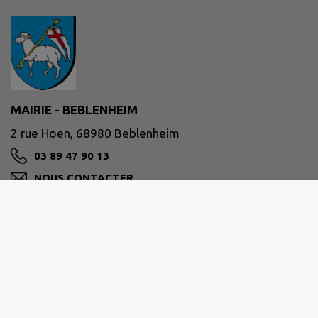
MAIRIE - BEBLENHEIM
2 rue Hoen, 68980 Beblenheim
03 89 47 90 13
NOUS CONTACTER
M'Y RENDRE
www.beblenheim.fr/