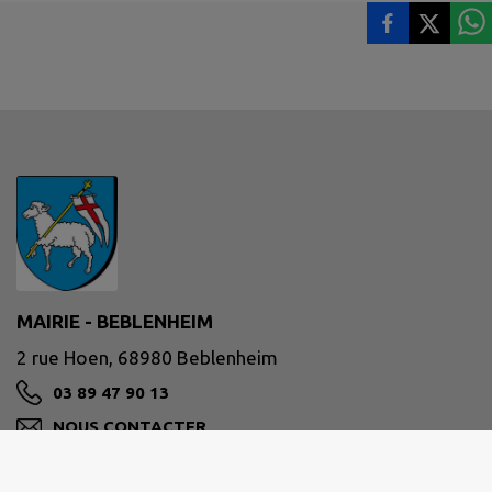
MAIRIE - BEBLENHEIM
2 rue Hoen, 68980 Beblenheim
03 89 47 90 13
NOUS CONTACTER
M'Y RENDRE