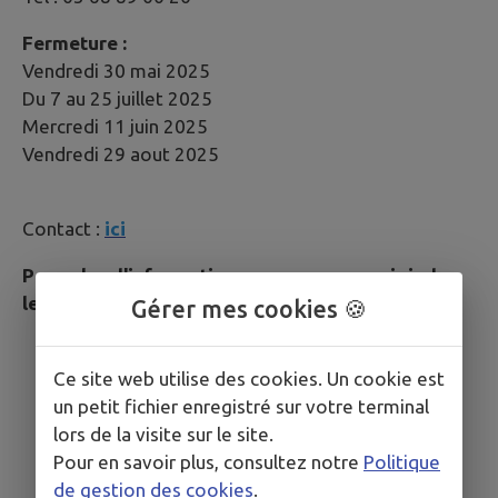
Fermeture :
Vendredi 30 mai 2025
Du 7 au 25 juillet 2025
Mercredi 11 juin 2025
Vendredi 29 aout 2025
Contact :
ici
Pour plus d'informations, vous pouvez rejoindre
le site de la
Communauté de Communes
.
Gérer mes cookies 🍪
Ce site web utilise des cookies. Un cookie est
un petit fichier enregistré sur votre terminal
lors de la visite sur le site.
Pour en savoir plus, consultez notre
Politique
de gestion des cookies
.