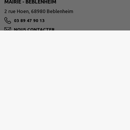
MAIRIE - BEBLENHEIM
2 rue Hoen, 68980 Beblenheim
03 89 47 90 13
NOUS CONTACTER
M'Y RENDRE
www.beblenheim.fr/
PAYS DE RIBEAUVILLÉ