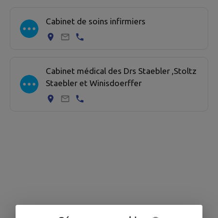
2 professionel de santé trouvées.
Cabinet de soins infirmiers
Cabinet médical des Drs Staebler ,Stoltz
Staebler et Winisdoerffer