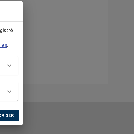
gistré
kies
.
ORISER