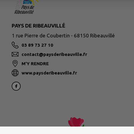
PAYS DE RIBEAUVILLÉ
1 rue Pierre de Coubertin - 68150 Ribeauvillé
03 89 73 27 10
contact@paysderibeauville.fr
M'Y RENDRE
www.paysderibeauville.fr