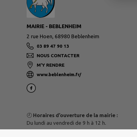
MAIRIE - BEBLENHEIM
2 rue Hoen, 68980 Beblenheim
03 89 47 90 13
NOUS CONTACTER
M'Y RENDRE
www.beblenheim.fr/
🕘
Horaires d’ouverture de la mairie :
Du lundi au vendredi de 9 h à 12 h.
N’oubliez pas !